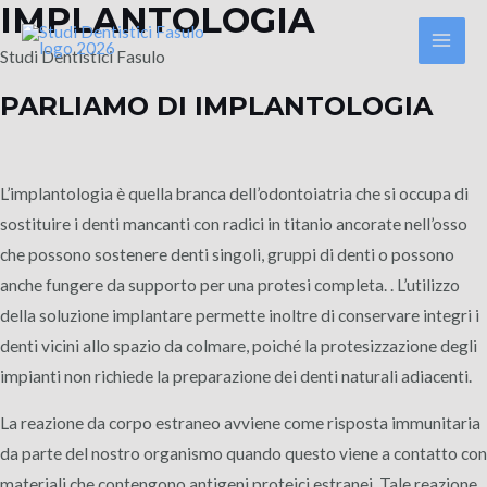
IMPLANTOLOGIA
Vai
al
Mai
Studi Dentistici Fasulo
contenuto
PARLIAMO DI IMPLANTOLOGIA
Men
L’implantologia è quella branca dell’odontoiatria che si occupa di
sostituire i denti mancanti con radici in titanio ancorate nell’osso
che possono sostenere denti singoli, gruppi di denti o possono
anche fungere da supporto per una protesi completa. . L’utilizzo
della soluzione implantare permette inoltre di conservare integri i
denti vicini allo spazio da colmare, poiché la protesizzazione degli
impianti non richiede la preparazione dei denti naturali adiacenti.
La reazione da corpo estraneo avviene come risposta immunitaria
da parte del nostro organismo quando questo viene a contatto con
materiali che contengono antigeni proteici estranei. Tale reazione,